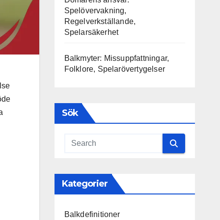
Spelövervakning,
Regelverkställande,
Spelarsäkerhet
Balkmyter: Missuppfattningar,
Folklore, Spelarövertygelser
lse
löde
Sök
a
Kategorier
Balkdefinitioner