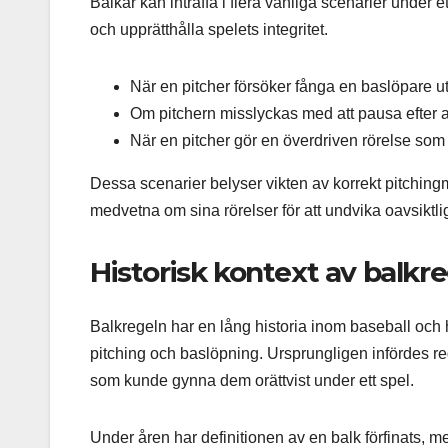
Balkar kan inträffa i flera vanliga scenarier under et
och upprätthålla spelets integritet.
När en pitcher försöker fånga en baslöpare ut
Om pitchern misslyckas med att pausa efter att
När en pitcher gör en överdriven rörelse som v
Dessa scenarier belyser vikten av korrekt pitchin
medvetna om sina rörelser för att undvika oavsiktli
Historisk kontext av balkr
Balkregeln har en lång historia inom baseball och har
pitching och baslöpning. Ursprungligen infördes rege
som kunde gynna dem orättvist under ett spel.
Under åren har definitionen av en balk förfinats, med