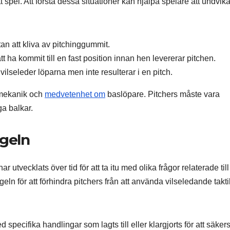
t spel. Att förstå dessa situationer kan hjälpa spelare att undvika 
an att kliva av pitchinggummit.
 ha kommit till en fast position innan hen levererar pitchen.
ilseleder löparna men inte resulterar i en pitch.
gmekanik och
medvetenhet om
baslöpare. Pitchers måste vara
ga balkar.
egeln
 utvecklats över tid för att ta itu med olika frågor relaterade till
ln för att förhindra pitchers från att använda vilseledande takti
 specifika handlingar som lagts till eller klargjorts för att säkers