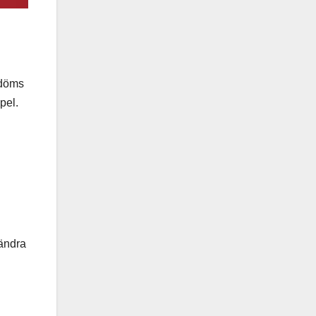
 döms
pel.
rändra