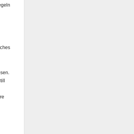
egeln
tches
nsen.
ill
re