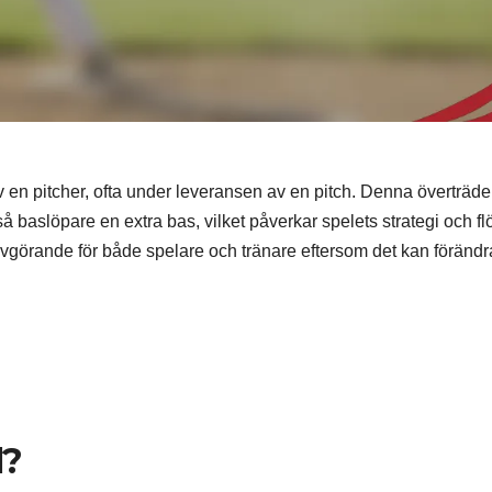
v en pitcher, ofta under leveransen av en pitch. Denna överträde
ckså baslöpare en extra bas, vilket påverkar spelets strategi och f
avgörande för både spelare och tränare eftersom det kan förändr
l?