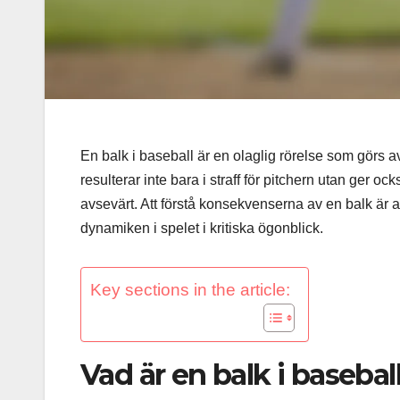
En balk i baseball är en olaglig rörelse som görs a
resulterar inte bara i straff för pitchern utan ger o
avsevärt. Att förstå konsekvenserna av en balk är 
dynamiken i spelet i kritiska ögonblick.
Key sections in the article:
Vad är en balk i basebal