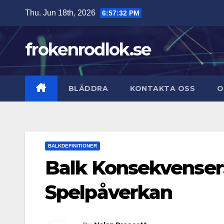
Skip
Thu. Jun 18th, 2026
6:57:33 PM
to
content
frokenrodlok.se
BLÄDDRA
KONTAKTA OSS
O
BALKDEFINITIONER
Balk Konsekvenser:
Spelpåverkan