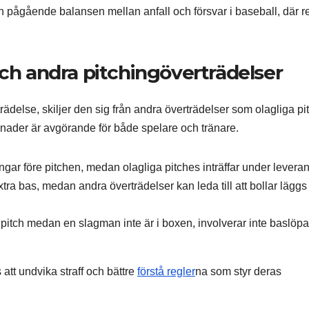
den pågående balansen mellan anfall och försvar i baseball, där r
och andra pitchingöverträdelser
rädelse, skiljer den sig från andra överträdelser som olagliga pi
illnader är avgörande för både spelare och tränare.
ingar före pitchen, medan olagliga pitches inträffar under levera
xtra bas, medan andra överträdelser kan leda till att bollar läggs t
 pitch medan en slagman inte är i boxen, involverar inte baslöpa
att undvika straff och bättre
förstå regler
na som styr deras