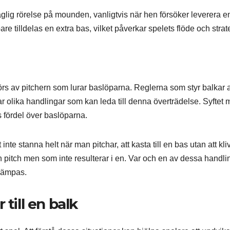
laglig rörelse på mounden, vanligtvis när hen försöker leverera e
re tilldelas en extra bas, vilket påverkar spelets flöde och strat
örs av pitchern som lurar baslöparna. Reglerna som styr balkar
ar olika handlingar som kan leda till denna överträdelse. Syftet
is fördel över baslöparna.
nte stanna helt när man pitchar, att kasta till en bas utan att kli
n pitch men som inte resulterar i en. Var och en av dessa handli
illämpas.
till en balk