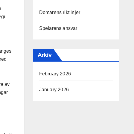
n
Domarens riktlinjer
egi.
Spelarens ansvar
 anges
Arkiv
 med
February 2026
va av
January 2026
ngar