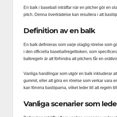
En balk i baseball inträffar när en pitcher gör en o
pitch. Denna överträdelse kan resultera i att baslöpa
Definition av en balk
En balk definieras som varje olaglig rörelse som g
i den officiella baseballregelboken, som specificer
balkregeln är att förhindra att pitchers får en orättv
Vanliga handlingar som utgör en balk inkluderar att i
gummit, eller att göra en rörelse som verkar vara e
kan förvirra baslöparna, vilket leder till att regeln t
Vanliga scenarier som leder 