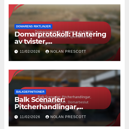
DOMARENS RIKTLINJER
Domarprotokoll: Hantering
av tvister,
Spelarinteraktioner,
11/02/2026
NOLAN PRESCOTT
Spelhantering
BALKDEFINITIONER
Balk Scenarier:
Pitcherhandlingar,
Löparreaktioner,
11/02/2026
NOLAN PRESCOTT
Domarbeslut