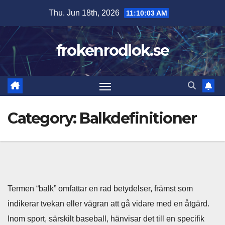
Skip
Thu. Jun 18th, 2026
11:10:04 AM
to
content
frokenrodlok.se
Category:
Balkdefinitioner
Termen “balk” omfattar en rad betydelser, främst som
indikerar tvekan eller vägran att gå vidare med en åtgärd.
Inom sport, särskilt baseball, hänvisar det till en specifik