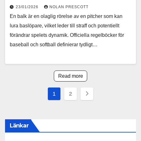
23/01/2026
NOLAN PRESCOTT
En balk är en olaglig rörelse av en pitcher som kan
lura baslöpare, vilket leder till straff och potentiellt
förändrar spelets dynamik. Officiella regelböcker för
baseball och softball definierar tydligt…
Read more
Posts
1
2
pagination
Länkar