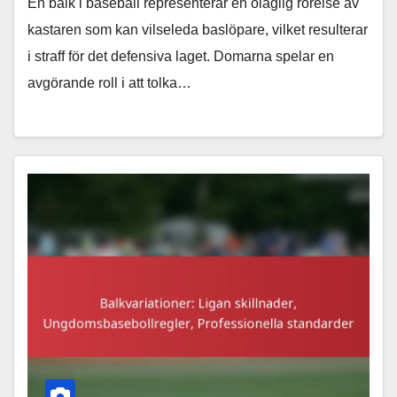
En balk i baseball representerar en olaglig rörelse av
kastaren som kan vilseleda baslöpare, vilket resulterar
i straff för det defensiva laget. Domarna spelar en
avgörande roll i att tolka…