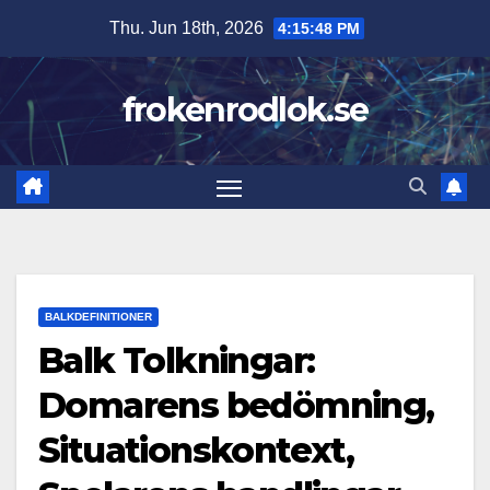
Skip
Thu. Jun 18th, 2026
4:15:49 PM
to
content
frokenrodlok.se
BALKDEFINITIONER
Balk Tolkningar:
Domarens bedömning,
Situationskontext,