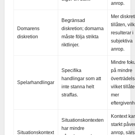
anrop.
Mer diskret
Begränsad
tillåten, vil
Domarens
diskretion; domarna
resulterar i
diskretion
måste följa strikta
subjektiva
riktlinjer.
anrop.
Mindre fok
Specifika
på mindre
handlingar som att
överträdels
Spelarhandlingar
inte stanna helt
vilket tillåte
straffas.
mer
eftergivenh
Kontext ka
Situationskontexten
starkt påve
har mindre
Situationskontext
anrop, särsk