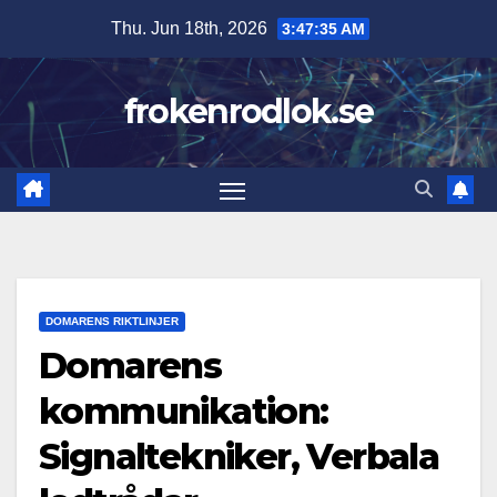
Skip
Thu. Jun 18th, 2026
3:47:37 AM
to
content
frokenrodlok.se
DOMARENS RIKTLINJER
Domarens
kommunikation:
Signaltekniker, Verbala