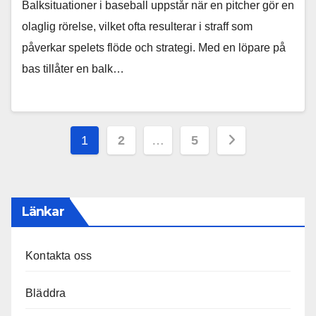
Balksituationer i baseball uppstår när en pitcher gör en
olaglig rörelse, vilket ofta resulterar i straff som
påverkar spelets flöde och strategi. Med en löpare på
bas tillåter en balk…
Posts
1
2
…
5
pagination
Länkar
Kontakta oss
Bläddra