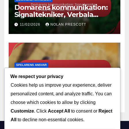
Domarens kommunikation:
Signaltekniker, Verbala
ledtrådar, Spelarinteraktion
11/02/2026
NOLAN PRESCOTT
SPELARENS ANSVAR
Domarens ansvar:
We respect your privacy
Spelövervakning,
Cookies help us improve your experience, deliver
Regelverkställande,
10/02/2026
NOLAN PRESCOTT
Spelarsäkerhet
personalized content, and analyze traffic. You can
choose which cookies to allow by clicking
Customize
. Click
Accept All
to consent or
Reject
All
to decline non-essential cookies.