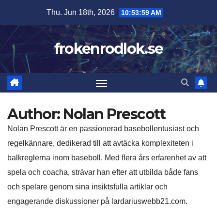
Skip
Thu. Jun 18th, 2026
10:54:01 AM
to
content
frokenrodlok.se
Author:
Nolan Prescott
Nolan Prescott är en passionerad basebollentusiast och
regelkännare, dedikerad till att avtäcka komplexiteten i
balkreglerna inom baseboll. Med flera års erfarenhet av att
spela och coacha, strävar han efter att utbilda både fans
och spelare genom sina insiktsfulla artiklar och
engagerande diskussioner på lardariuswebb21.com.