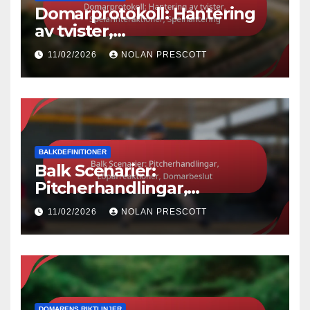
Domarprotokoll: Hantering
av tvister,
Spelarinteraktioner,
11/02/2026
NOLAN PRESCOTT
Spelhantering
BALKDEFINITIONER
Balk Scenarier:
Pitcherhandlingar,
Löparreaktioner,
11/02/2026
NOLAN PRESCOTT
Domarbeslut
DOMARENS RIKTLINJER