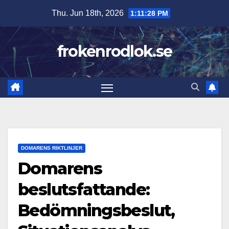
Skip
Thu. Jun 18th, 2026
1:11:29 PM
to
content
frokenrodlok.se
DOMARENS RIKTLINJER
Domarens
beslutsfattande:
Bedömningsbeslut,