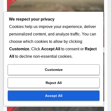
DOMARENS RIKTLINJER
We respect your privacy
Domarprotokoll: Hantering av
Cookies help us improve your experience, deliver
tvister, Spelarinteraktioner,
personalized content, and analyze traffic. You can
Spelhantering
FEB 11, 2026
NOLAN PRESCOTT
choose which cookies to allow by clicking
Customize
. Click
Accept All
to consent or
Reject
All
to decline non-essential cookies.
Customize
DOMARENS RIKTLINJER
Domarens kommunikation:
Reject All
Signaltekniker, Verbala
ledtrådar, Spelarinteraktion
FEB 11, 2026
NOLAN PRESCOTT
Accept All