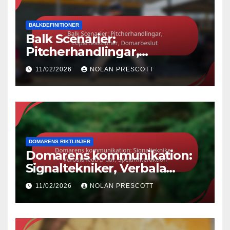
BALKDEFINITIONER
Balk Scenarier:
Pitcherhandlingar,
Löparreaktioner,
11/02/2026
NOLAN PRESCOTT
Domarbeslut
DOMARENS RIKTLINJER
Domarens kommunikation:
Signaltekniker, Verbala
ledtrådar, Spelarinteraktion
11/02/2026
NOLAN PRESCOTT