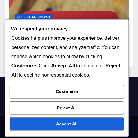
SPELARENS ANSVAR
Domarens ansvar:
We respect your privacy
Spelövervakning,
Cookies help us improve your experience, deliver
Regelverkställande,
10/02/2026
NOLAN PRESCOTT
Spelarsäkerhet
personalized content, and analyze traffic. You can
choose which cookies to allow by clicking
Customize
. Click
Accept All
to consent or
Reject
All
to decline non-essential cookies.
Customize
frokenrodlok.se
Reject All
Accept All
Kontakta oss
Villkor
Dataskyddspolicy
Om oss
Cookies och spårning