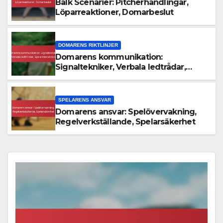
Balk Scenarier: Pitcherhandlingar,
Löparreaktioner, Domarbeslut
DOMARENS RIKTLINJER
Domarens kommunikation:
Signaltekniker, Verbala ledtrådar,
Spelarinteraktion
SPELARENS ANSVAR
Domarens ansvar: Spelövervakning,
Regelverkställande, Spelarsäkerhet