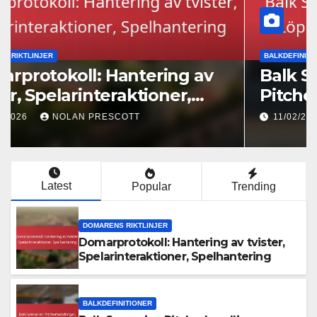
DOMARENS RIKTLINJER
Domarprotokoll: Hantering av
tvister, Spelarinteraktioner,
Spelhantering
11/02/2026
NOLAN PRESCOTT
Latest
Popular
Trending
DOMARENS RIKTLINJER
Domarprotokoll: Hantering av tvister,
Spelarinteraktioner, Spelhantering
BALKDEFINITIONER