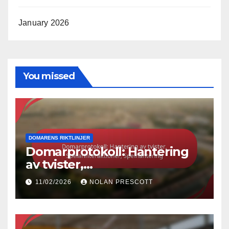
January 2026
You missed
DOMARENS RIKTLINJER
Domarprotokoll: Hantering
av tvister,
Spelarinteraktioner,
11/02/2026
NOLAN PRESCOTT
Spelhantering