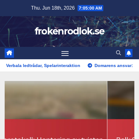
Skip
Thu. Jun 18th, 2026
7:05:00 AM
to
content
frokenrodlok.se
edtrådar, Spelarinteraktion
Domarens ansvar: Spelövervakn