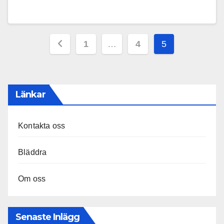
Posts
1
…
4
5
pagination
Länkar
Kontakta oss
Bläddra
Om oss
Senaste Inlägg